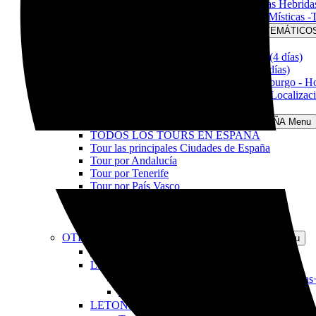
Tour Escocia Completa & Las Islas Hebridas
El Gran Tour Escocés & las Islas Místicas -
TOURS TEMÁTICOS
Open TOURS TEMÁTICO
Tour Outlander (4 días)
Tour la Ruta del Whisky Escocés (4 días)
Tour Outlander & Isle of Skye (6 días)
Tour Navidad en Escocia & Edimburgo - Ho
Tour Escocia a traves de Grandes Localizacio
Información para viajar por Escocia
TOURS EN ESPAÑA
Open TOURS EN ESPAÑA Menu
TODOS LOS TOURS EN ESPAÑA
Tour las principales Ciudades de España
Tour por Andalucía
Tour por Tenerife
Tour por País Vasco
Tour Camino de Santiago
Tour La Rioja al completo (10 días)
Información para viajar por España
OTROS DESTINOS
Open OTROS DESTINOS Menu
TODOS NUESTROS DESTINOS
LITUANIA
Open LITUANIA Menu
Tour Navidades en Lituania & Vilna (4 días
Información para viajar por Lituania
LETONIA
Open LETONIA Menu