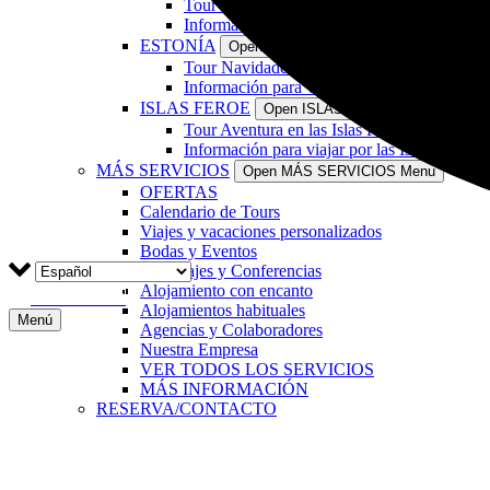
Tour Navidades en Letonia (4 días+3 noche
Información para viajar por Letonia
ESTONÍA
Open ESTONÍA Menu
Tour Navidades en Estonia (4 días+3 noche
Información para viajar por Estonia
ISLAS FEROE
Open ISLAS FEROE Menu
Tour Aventura en las Islas Feroe (7 días+7 
Información para viajar por las Islas Feroe
MÁS SERVICIOS
Open MÁS SERVICIOS Menu
OFERTAS
Calendario de Tours
Viajes y vacaciones personalizados
Bodas y Eventos
Reportajes y Conferencias
Alojamiento con encanto
RESERVAR
Alojamientos habituales
Menú
Agencias y Colaboradores
Nuestra Empresa
VER TODOS LOS SERVICIOS
MÁS INFORMACIÓN
RESERVA/CONTACTO