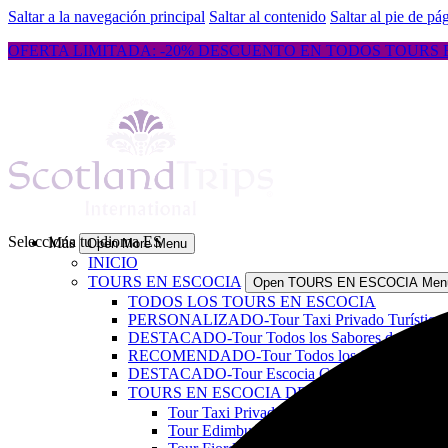
Saltar a la navegación principal
Saltar al contenido
Saltar al pie de pá
OFERTA LIMITADA: -20% DESCUENTO EN TODOS TOURS ES
Selecciona tu idioma
ES
Más
Open More Menu
INICIO
TOURS EN ESCOCIA
Open TOURS EN ESCOCIA Men
TODOS LOS TOURS EN ESCOCIA
PERSONALIZADO-Tour Taxi Privado Turístico en 
DESTACADO-Tour Todos los Sabores de Escocia &
RECOMENDADO-Tour Todos los Sabores de Escoci
DESTACADO-Tour Escocia Completa, Costas Nort
TOURS EN ESCOCIA DE 1-4 DÍAS
Open TOU
Tour Taxi Privado Turístico en Escocia
Tour Edimburgo Histórico caminando