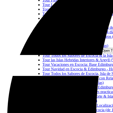
Tour Fiordo de Forth & los Trossachs (1 día
Tour Lagos & Castillos: Argyll y Paque Na
Tour Lago Ness, Canal de Caledonia y los P
Tour Lagos & Castillos: Los Trossachs y el 
Tour el Reino de Fife & Perthshire (3 dias)
Tour las Maravillas de Escocia (3 días)
Tour Todos los Sabores de Escocia & Isla de
Tour las Maravillas de Escocia & Skye (4 dí
Tour la Frontera Escocesa: Entre los Muros (
Tour Outlander (4 días)
Tour la Ruta del Whisky Escocés (4 días)
TOURS EN ESCOCIA DESDE 5 DÍAS
Open 
Tour Todos los Sabores de Escocia & la Isla
Tour las Islas Hebridas Interiores & Argyll (
Tour Vacaciones en Escocia: Base Edimburg
Tour Navidad en Escocia & Edimburgo - Ho
Tour Todos los Sabores de Escocia, Isla de
Tour Todos los Sabores de Escocia con Rela
Tour Outlander & Isle of Skye (6 días)
Tour Vacaciones en Escocia: Base Edimburg
Tour Parques Nacionales Escoceses practica
Tour Escocia Completa, Costas Norte & Isla
Tour Escocia Activamente (8 días)
Tour Escocia a traves de Grandes Localizacio
Tour Taxi Privado Turístico en Escocia (de 1