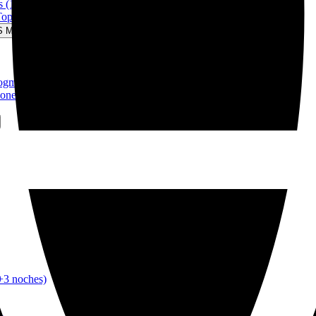
 (11 días)
Top Tour! (15 días)
S Menu
gmanay (5 días)
nes de Peliculas (8 días)
+3 noches)