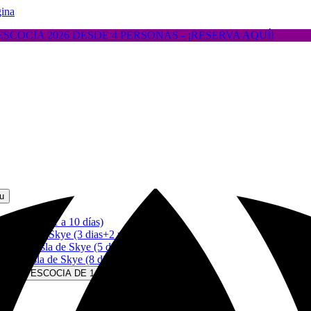
gina
COCIA 2026 DESDE 4 PERSONAS - ¡RESERVA AQUÍ!
u
Escocia (1 a 10 días)
 Isla de Skye (3 dias+2 noches)
a & Isla de Skye (5 dias+5 noches)
e & Isla de Skye (8 dias+8 noches)
RS EN ESCOCIA DE 1-4 DÍAS Menu