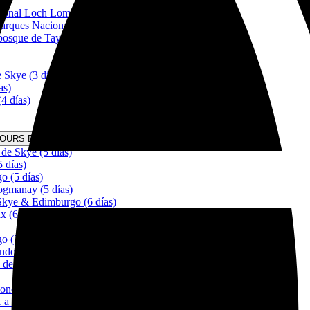
)
cional Loch Lomond Trossachs (2 días)
arques Nacionales (2 días)
bosque de Tay (2 días)
 Skye (3 dias)
as)
4 días)
TOURS EN ESCOCIA DESDE 5 DÍAS Menu
 de Skye (5 días)
5 días)
o (5 días)
gmanay (5 días)
 Skye & Edimburgo (6 días)
x (6 días)
o (7 días)
ndo deportes (7 días)
 de Skye (8 días)
nes de Peliculas (8 días)
 a 10 días)