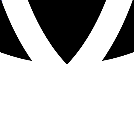
s)
s)
noches)