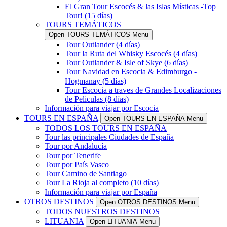
El Gran Tour Escocés & las Islas Místicas -Top
Tour! (15 días)
TOURS TEMÁTICOS
Open TOURS TEMÁTICOS Menu
Tour Outlander (4 días)
Tour la Ruta del Whisky Escocés (4 días)
Tour Outlander & Isle of Skye (6 días)
Tour Navidad en Escocia & Edimburgo -
Hogmanay (5 días)
Tour Escocia a traves de Grandes Localizaciones
de Peliculas (8 días)
Información para viajar por Escocia
TOURS EN ESPAÑA
Open TOURS EN ESPAÑA Menu
TODOS LOS TOURS EN ESPAÑA
Tour las principales Ciudades de España
Tour por Andalucía
Tour por Tenerife
Tour por País Vasco
Tour Camino de Santiago
Tour La Rioja al completo (10 días)
Información para viajar por España
OTROS DESTINOS
Open OTROS DESTINOS Menu
TODOS NUESTROS DESTINOS
LITUANIA
Open LITUANIA Menu