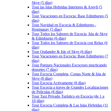
Skye (5 días)
Tour las Islas Hebridas Interiores & Argyll (5
días)
Tour Vacaciones en Escocia: Base Edimburgo (5
días)
Tour Navidad en Escocia & Edimburgo -
Hogmanay (5 días)
Tour Todos los Sabores de Escocia, Isla de Skye
& Edimburgo (6 días)
Tour Todos los Sabores de Escocia con Relax (6
días)
Tour Outlander & Isle of Skye (6 días)
Tour Vacaciones en Escocia: Base Edimburgo (7
días)
Tour Parques Nacionales Escoceses practicando
deportes (7 días)
Tour Escocia Completa, Costas Norte & Isla de
Skye (8 días)
Tour Escocia Activamente (8 días)
Tour Escocia a traves de Grandes Localizaciones
de Peliculas (8 días)
Tour Taxi Privado Turístico en Escocia (de 1 a
10 días)
Tour Escocia Completa & Las Islas Hebridas (11
días)