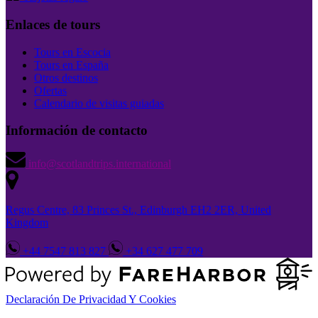
Enlaces de tours
Tours en Escocia
Tours en España
Otros destinos
Ofertas
Calendario de visitas guiadas
Información de contacto
info@scotlandtrips.international
Regus Centre, 83 Princes St., Edinburgh EH2 2ER, United
Kingdom
+44 7547 813 827
+34 627 477 709
Declaración De Privacidad Y Cookies