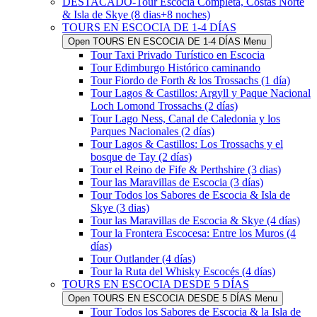
DESTACADO-Tour Escocia Completa, Costas Norte
& Isla de Skye (8 dias+8 noches)
TOURS EN ESCOCIA DE 1-4 DÍAS
Open TOURS EN ESCOCIA DE 1-4 DÍAS Menu
Tour Taxi Privado Turístico en Escocia
Tour Edimburgo Histórico caminando
Tour Fiordo de Forth & los Trossachs (1 día)
Tour Lagos & Castillos: Argyll y Paque Nacional
Loch Lomond Trossachs (2 días)
Tour Lago Ness, Canal de Caledonia y los
Parques Nacionales (2 días)
Tour Lagos & Castillos: Los Trossachs y el
bosque de Tay (2 días)
Tour el Reino de Fife & Perthshire (3 dias)
Tour las Maravillas de Escocia (3 días)
Tour Todos los Sabores de Escocia & Isla de
Skye (3 dias)
Tour las Maravillas de Escocia & Skye (4 días)
Tour la Frontera Escocesa: Entre los Muros (4
días)
Tour Outlander (4 días)
Tour la Ruta del Whisky Escocés (4 días)
TOURS EN ESCOCIA DESDE 5 DÍAS
Open TOURS EN ESCOCIA DESDE 5 DÍAS Menu
Tour Todos los Sabores de Escocia & la Isla de