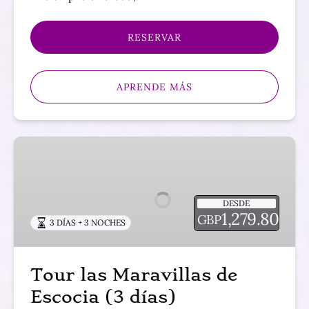
RESERVAR
APRENDE MÁS
Tour
las
Maravillas
de
DESDE
Escocia
1,279.80
GBP
3 DÍAS + 3 NOCHES
(3
días)
Tour las Maravillas de
Escocia (3 días)