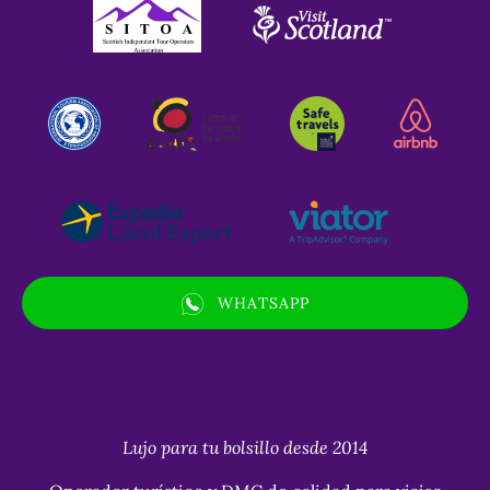
Link
Gallery
WHATSAPP
(opens
in
new
window)
Lujo para tu bolsillo desde 2014