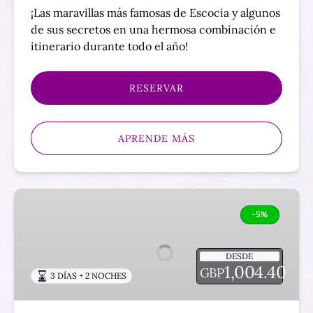
¡Las maravillas más famosas de Escocia y algunos
de sus secretos en una hermosa combinación e
itinerario durante todo el año!
RESERVAR
APRENDE MÁS
Tour
Todos
-5%
los
Sabores
DESDE
de
1,004.40
GBP
3 DÍAS + 2 NOCHES
Escocia
&