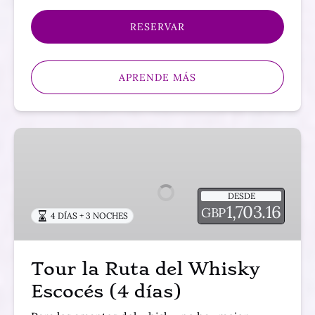
RESERVAR
APRENDE MÁS
Tour
la
Ruta
del
DESDE
Whisky
1,703.16
GBP
4 DÍAS + 3 NOCHES
Escocés
(4
días)
Tour la Ruta del Whisky
Escocés (4 días)