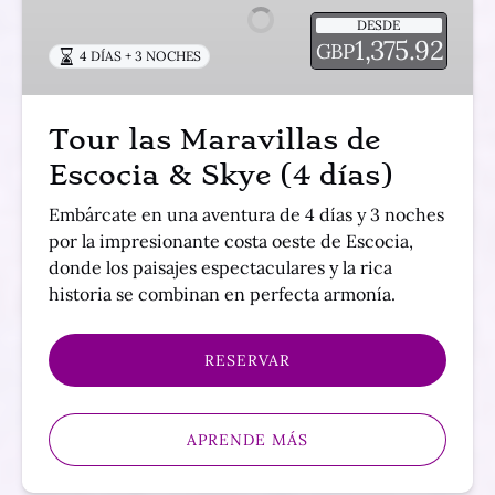
de
DESDE
Escocia
1,375.92
GBP
4 DÍAS + 3 NOCHES
&
Skye
(4
Tour las Maravillas de
días)
Escocia & Skye (4 días)
Embárcate en una aventura de 4 días y 3 noches
por la impresionante costa oeste de Escocia,
donde los paisajes espectaculares y la rica
historia se combinan en perfecta armonía.
RESERVAR
APRENDE MÁS