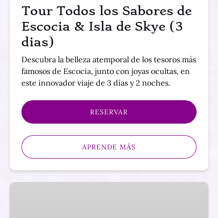
Isla
Tour Todos los Sabores de
de
Escocia & Isla de Skye (3
Skye
(3
dias)
dias)
Descubra la belleza atemporal de los tesoros más
famosos de Escocia, junto con joyas ocultas, en
este innovador viaje de 3 días y 2 noches.
RESERVAR
APRENDE MÁS
Tour
las
Maravillas