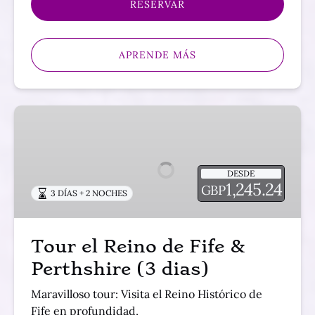
RESERVAR
APRENDE MÁS
Tour
el
Reino
de
DESDE
Fife
1,245.24
GBP
3 DÍAS + 2 NOCHES
&
Perthshire
(3
Tour el Reino de Fife &
dias)
Perthshire (3 dias)
Maravilloso tour: Visita el Reino Histórico de
Fife en profundidad,