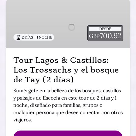
Tour
Lagos
&
Castillos:
DESDE
Los
700.92
GBP
2 DÍAS + 1 NOCHE
Trossachs
y
el
Tour Lagos & Castillos:
bosque
Los Trossachs y el bosque
de
Tay
de Tay (2 días)
(2
días)
Sumérgete en la belleza de los bosques, castillos
y paisajes de Escocia en este tour de 2 días y 1
noche, diseñado para familias, grupos o
cualquier persona que desee conectar con otros
viajeros.