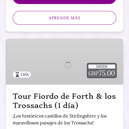
APRENDE MÁS
Tour
Fiordo
de
Forth
DESDE
&
75.00
GBP
1 DÍA
los
Trossachs
(1
Tour Fiordo de Forth & los
día)
Trossachs (1 día)
¡Los históricos castillos de Stirlingshire y los
maravillosos paisajes de los Trossachs!