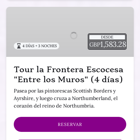
Tour
la
Frontera
Escocesa
DESDE
"Entre
1,583.28
GBP
4 DÍAS + 3 NOCHES
los
Muros"
(4
Tour la Frontera Escocesa
días)
"Entre los Muros" (4 días)
Pasea por las pintorescas Scottish Borders y
Ayrshire, y luego cruza a Northumberland, el
corazón del reino de Northumbria.
RESERVAR