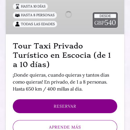
Privado
HASTA 10 DÍAS
Turístico
HASTA 8 PERSONAS
DESDE
en
540
GBP
TODAS LAS EDADES
Escocia
(de
1
Tour Taxi Privado
a
Turístico en Escocia (de 1
10
días)
a 10 días)
¡Donde quieras, cuando quieras y tantos días
como quieras! En privado, de 1 a 8 personas.
Hasta 650 km / 400 millas al día.
RESERVAR
APRENDE MÁS