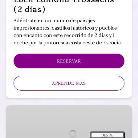
(2
(2 días)
días)
Adéntrate en un mundo de paisajes
impresionantes, castillos históricos y pueblos
con encanto con este recorrido de 2 días y 1
noche por la pintoresca costa oeste de Escocia.
RESERVAR
APRENDE MÁS
Tour
Lago
Ness,
Canal
DESDE