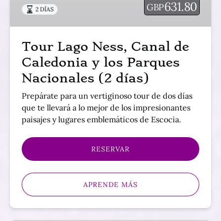
de
631.80
GBP
2 DÍAS
Caledonia
y
los
Tour Lago Ness, Canal de
Parques
Caledonia y los Parques
Nacionales
(2
Nacionales (2 días)
días)
Prepárate para un vertiginoso tour de dos días
que te llevará a lo mejor de los impresionantes
paisajes y lugares emblemáticos de Escocia.
RESERVAR
APRENDE MÁS