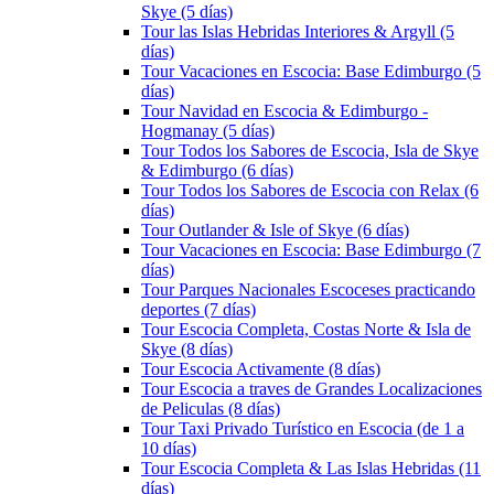
Skye (5 días)
Tour las Islas Hebridas Interiores & Argyll (5
días)
Tour Vacaciones en Escocia: Base Edimburgo (5
días)
Tour Navidad en Escocia & Edimburgo -
Hogmanay (5 días)
Tour Todos los Sabores de Escocia, Isla de Skye
& Edimburgo (6 días)
Tour Todos los Sabores de Escocia con Relax (6
días)
Tour Outlander & Isle of Skye (6 días)
Tour Vacaciones en Escocia: Base Edimburgo (7
días)
Tour Parques Nacionales Escoceses practicando
deportes (7 días)
Tour Escocia Completa, Costas Norte & Isla de
Skye (8 días)
Tour Escocia Activamente (8 días)
Tour Escocia a traves de Grandes Localizaciones
de Peliculas (8 días)
Tour Taxi Privado Turístico en Escocia (de 1 a
10 días)
Tour Escocia Completa & Las Islas Hebridas (11
días)