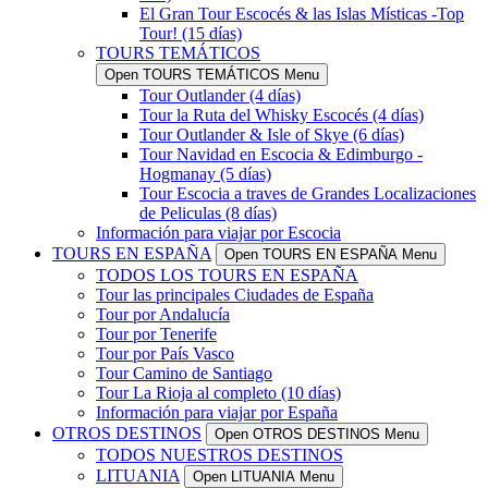
El Gran Tour Escocés & las Islas Místicas -Top
Tour! (15 días)
TOURS TEMÁTICOS
Open TOURS TEMÁTICOS Menu
Tour Outlander (4 días)
Tour la Ruta del Whisky Escocés (4 días)
Tour Outlander & Isle of Skye (6 días)
Tour Navidad en Escocia & Edimburgo -
Hogmanay (5 días)
Tour Escocia a traves de Grandes Localizaciones
de Peliculas (8 días)
Información para viajar por Escocia
TOURS EN ESPAÑA
Open TOURS EN ESPAÑA Menu
TODOS LOS TOURS EN ESPAÑA
Tour las principales Ciudades de España
Tour por Andalucía
Tour por Tenerife
Tour por País Vasco
Tour Camino de Santiago
Tour La Rioja al completo (10 días)
Información para viajar por España
OTROS DESTINOS
Open OTROS DESTINOS Menu
TODOS NUESTROS DESTINOS
LITUANIA
Open LITUANIA Menu