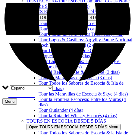
DESTACADO-Tour Escocia Completa, Costas Norte
& Isla de Skye (8 dias+8 noches)
TOURS EN ESCOCIA DE 1-4 DÍAS
Open TOURS EN ESCOCIA DE 1-4 DÍAS Menu
Tour Taxi Privado Turístico en Escocia
Tour Edimburgo Histórico caminando
Tour Fiordo de Forth & los Trossachs (1 día)
Tour Lagos & Castillos: Argyll y Paque Nacional
Loch Lomond Trossachs (2 días)
Tour Lago Ness, Canal de Caledonia y los
Parques Nacionales (2 días)
Tour Lagos & Castillos: Los Trossachs y el
bosque de Tay (2 días)
Tour el Reino de Fife & Perthshire (3 dias)
Tour las Maravillas de Escocia (3 días)
Tour Todos los Sabores de Escocia & Isla de
Skye (3 dias)
Tour las Maravillas de Escocia & Skye (4 días)
RESERVAR
Tour la Frontera Escocesa: Entre los Muros (4
Menú
días)
Tour Outlander (4 días)
Tour la Ruta del Whisky Escocés (4 días)
TOURS EN ESCOCIA DESDE 5 DÍAS
Open TOURS EN ESCOCIA DESDE 5 DÍAS Menu
Tour Todos los Sabores de Escocia & la Isla de