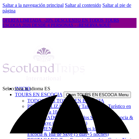
Saltar a la navegación principal
Saltar al contenido
Saltar al pie de
página
OFERTA LIMITADA: -20% DESCUENTO EN TODOS TOURS
ESCOCIA 2026 DESDE 4 PERSONAS - ¡RESERVA AQUÍ!
Selecciona tu idioma
INICIO
ES
TOURS EN ESCOCIA
Open TOURS EN ESCOCIA Menu
TODOS LOS TOURS EN ESCOCIA
PERSONALIZADO-Tour Taxi Privado Turístico en
Escocia (1 a 10 días)
DESTACADO-Tour Todos los Sabores de Escocia &
Isla de Skye (3 dias+2 noches)
RECOMENDADO-Tour Todos los Sabores de
Escocia & Isla de Skye (5 dias+5 noches)