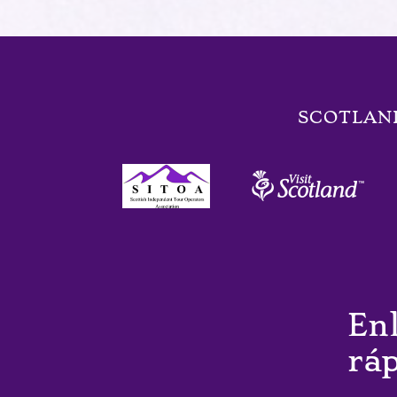
SCOTLAN
Link
Gallery
En
rá