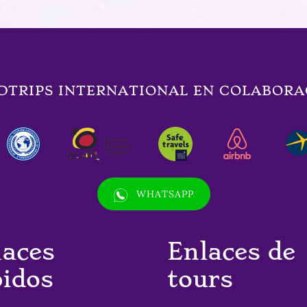
DTRIPS INTERNATIONAL EN COLABORA
(opens
WHATSAPP
in
new
window)
laces
Enlaces de
pidos
tours