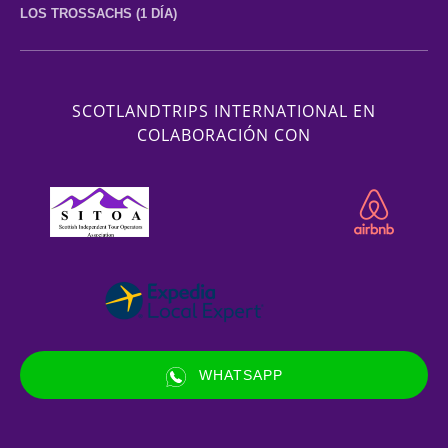
LOS TROSSACHS (1 DÍA)
SCOTLANDTRIPS INTERNATIONAL EN
COLABORACIÓN CON
Link
Gallery
WHATSAPP
(opens
in