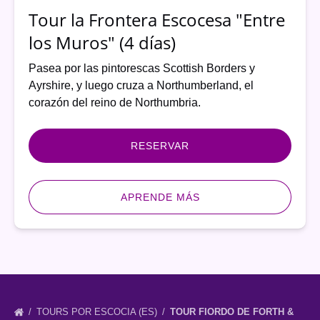
(4
Tour la Frontera Escocesa "Entre
días)
los Muros" (4 días)
Pasea por las pintorescas Scottish Borders y
Ayrshire, y luego cruza a Northumberland, el
corazón del reino de Northumbria.
RESERVAR
APRENDE MÁS
TOURS POR ESCOCIA (ES)
TOUR FIORDO DE FORTH &