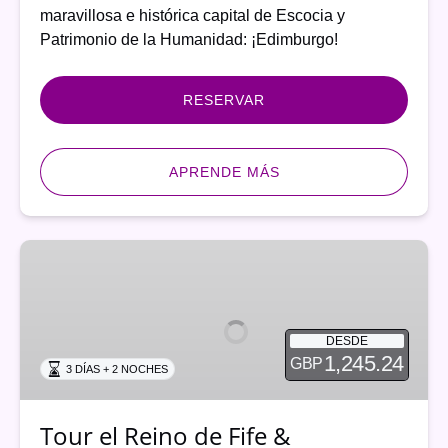
maravillosa e histórica capital de Escocia y
Patrimonio de la Humanidad: ¡Edimburgo!
RESERVAR
APRENDE MÁS
Tour
el
Reino
de
DESDE
Fife
1,245.24
GBP
3 DÍAS + 2 NOCHES
&
Perthshire
(3
Tour el Reino de Fife &
dias)