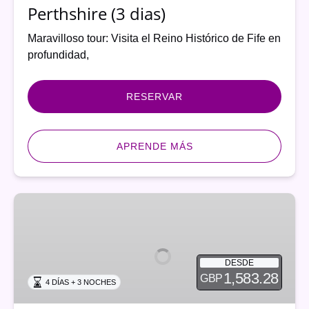
Perthshire (3 dias)
Maravilloso tour: Visita el Reino Histórico de Fife en
profundidad,
RESERVAR
APRENDE MÁS
Tour
la
Frontera
Escocesa
DESDE
"Entre
1,583.28
GBP
4 DÍAS + 3 NOCHES
los
Muros"