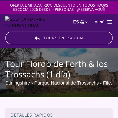
OFERTA LIMITADA: -20% DESCUENTO EN TODOS TOURS
Saltar a la navegación principal
Saltar al contenido
Saltar al pie de página
ESCOCIA 2026 DESDE 4 PERSONAS - ¡RESERVA AQUÍ!
ES
MENÚ
Selecciona
tu
idioma
TOURS EN ESCOCIA
Tour Fiordo de Forth & los
Trossachs (1 día)
Stirlingshire - Parque Nacional de Trossachs - Fife.
DETALLES RÁPIDOS