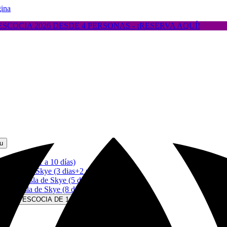
gina
COCIA 2026 DESDE 4 PERSONAS - ¡RESERVA AQUÍ!
u
Escocia (1 a 10 días)
 Isla de Skye (3 dias+2 noches)
a & Isla de Skye (5 dias+5 noches)
e & Isla de Skye (8 dias+8 noches)
RS EN ESCOCIA DE 1-4 DÍAS Menu