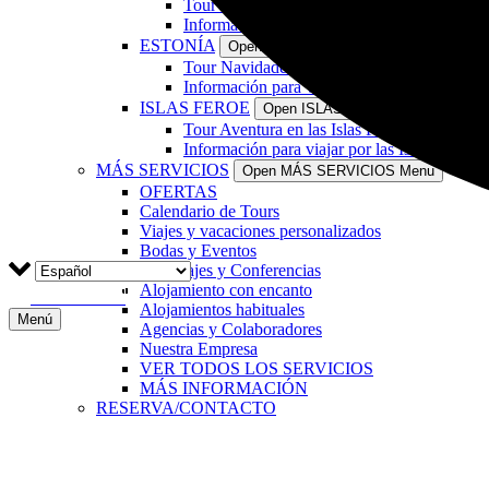
Tour Navidades en Letonia (4 días+3 noche
Información para viajar por Letonia
ESTONÍA
Open ESTONÍA Menu
Tour Navidades en Estonia (4 días+3 noche
Información para viajar por Estonia
ISLAS FEROE
Open ISLAS FEROE Menu
Tour Aventura en las Islas Feroe (7 días+7 
Información para viajar por las Islas Feroe
MÁS SERVICIOS
Open MÁS SERVICIOS Menu
OFERTAS
Calendario de Tours
Viajes y vacaciones personalizados
Bodas y Eventos
Reportajes y Conferencias
Alojamiento con encanto
RESERVAR
Alojamientos habituales
Menú
Agencias y Colaboradores
Nuestra Empresa
VER TODOS LOS SERVICIOS
MÁS INFORMACIÓN
RESERVA/CONTACTO