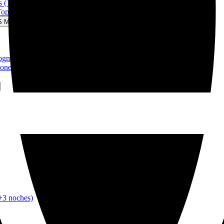
 (11 días)
Top Tour! (15 días)
S Menu
gmanay (5 días)
nes de Peliculas (8 días)
+3 noches)