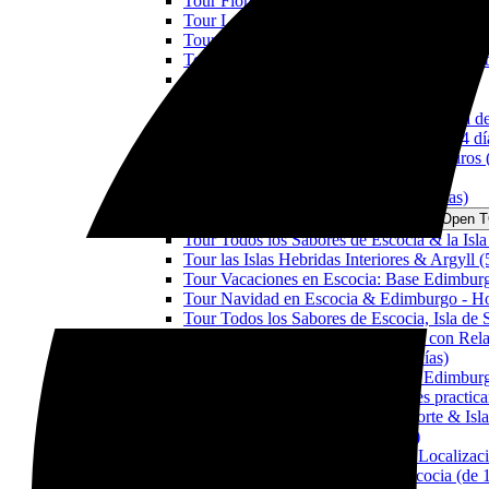
Tour Fiordo de Forth & los Trossachs (1 día
Tour Lagos & Castillos: Argyll y Paque Na
Tour Lago Ness, Canal de Caledonia y los P
Tour Lagos & Castillos: Los Trossachs y el 
Tour el Reino de Fife & Perthshire (3 dias)
Tour las Maravillas de Escocia (3 días)
Tour Todos los Sabores de Escocia & Isla de
Tour las Maravillas de Escocia & Skye (4 dí
Tour la Frontera Escocesa: Entre los Muros (
Tour Outlander (4 días)
Tour la Ruta del Whisky Escocés (4 días)
TOURS EN ESCOCIA DESDE 5 DÍAS
Open 
Tour Todos los Sabores de Escocia & la Isla
Tour las Islas Hebridas Interiores & Argyll (
Tour Vacaciones en Escocia: Base Edimburg
Tour Navidad en Escocia & Edimburgo - Ho
Tour Todos los Sabores de Escocia, Isla de
Tour Todos los Sabores de Escocia con Rela
Tour Outlander & Isle of Skye (6 días)
Tour Vacaciones en Escocia: Base Edimburg
Tour Parques Nacionales Escoceses practica
Tour Escocia Completa, Costas Norte & Isla
Tour Escocia Activamente (8 días)
Tour Escocia a traves de Grandes Localizacio
Tour Taxi Privado Turístico en Escocia (de 1