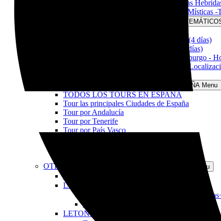
Tour Escocia Completa & Las Islas Hebridas
El Gran Tour Escocés & las Islas Místicas -
TOURS TEMÁTICOS
Open TOURS TEMÁTICO
Tour Outlander (4 días)
Tour la Ruta del Whisky Escocés (4 días)
Tour Outlander & Isle of Skye (6 días)
Tour Navidad en Escocia & Edimburgo - Ho
Tour Escocia a traves de Grandes Localizacio
Información para viajar por Escocia
TOURS EN ESPAÑA
Open TOURS EN ESPAÑA Menu
TODOS LOS TOURS EN ESPAÑA
Tour las principales Ciudades de España
Tour por Andalucía
Tour por Tenerife
Tour por País Vasco
Tour Camino de Santiago
Tour La Rioja al completo (10 días)
Información para viajar por España
OTROS DESTINOS
Open OTROS DESTINOS Menu
TODOS NUESTROS DESTINOS
LITUANIA
Open LITUANIA Menu
Tour Navidades en Lituania & Vilna (4 días
Información para viajar por Lituania
LETONIA
Open LETONIA Menu