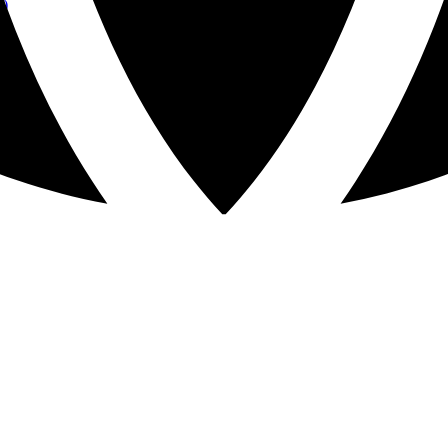
s)
s)
noches)