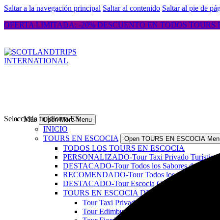
Saltar a la navegación principal
Saltar al contenido
Saltar al pie de pá
OFERTA LIMITADA: -20% DESCUENTO EN TODOS TOURS ES
Selecciona tu idioma
ES
Más
Open More Menu
INICIO
TOURS EN ESCOCIA
Open TOURS EN ESCOCIA Men
TODOS LOS TOURS EN ESCOCIA
PERSONALIZADO-Tour Taxi Privado Turístico en 
DESTACADO-Tour Todos los Sabores de Escocia &
RECOMENDADO-Tour Todos los Sabores de Escoci
DESTACADO-Tour Escocia Completa, Costas Nort
TOURS EN ESCOCIA DE 1-4 DÍAS
Open TOU
Tour Taxi Privado Turístico en Escocia
Tour Edimburgo Histórico caminando