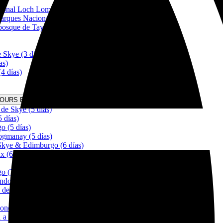
)
cional Loch Lomond Trossachs (2 días)
arques Nacionales (2 días)
bosque de Tay (2 días)
 Skye (3 dias)
as)
4 días)
TOURS EN ESCOCIA DESDE 5 DÍAS Menu
 de Skye (5 días)
5 días)
o (5 días)
gmanay (5 días)
 Skye & Edimburgo (6 días)
x (6 días)
o (7 días)
ndo deportes (7 días)
 de Skye (8 días)
nes de Peliculas (8 días)
 a 10 días)