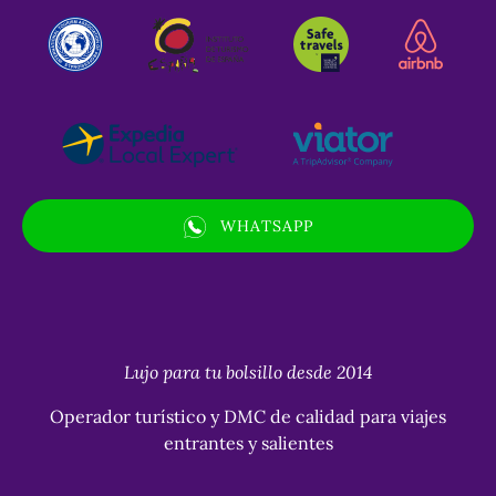
WHATSAPP
(opens
in
new
window)
Lujo para tu bolsillo desde 2014
Operador turístico y DMC de calidad para viajes
entrantes y salientes