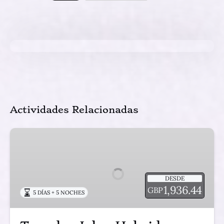
Actividades Relacionadas
Tour
las
Islas
Hebridas
DESDE
Interiores
1,936.44
GBP
5 DÍAS + 5 NOCHES
&
Argyll
(5