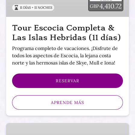
Las
4,410.72
GBP
11 DÍAS + 11 NOCHES
Islas
Hebridas
(11
Tour Escocia Completa &
días)
Las Islas Hebridas (11 días)
Programa completo de vacaciones. ¡Disfrute de
todos los aspectos de Escocia, la lejana costa
norte y las hermosas islas de Skye, Mull e Iona!
RESERVAR
APRENDE MÁS
El
Gran