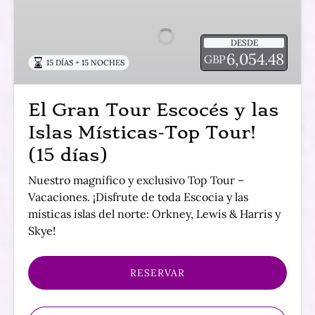
Tour
Escocés
DESDE
y
6,054.48
GBP
15 DÍAS + 15 NOCHES
las
Islas
Místicas-
El Gran Tour Escocés y las
Top
Islas Místicas-Top Tour!
Tour!
(15
(15 días)
días)
Nuestro magnífico y exclusivo Top Tour –
Vacaciones. ¡Disfrute de toda Escocia y las
místicas islas del norte: Orkney, Lewis & Harris y
Skye!
RESERVAR