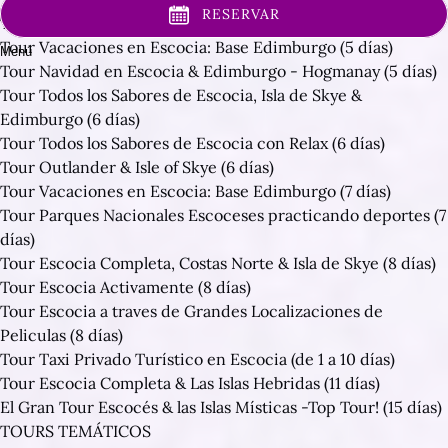
RESERVAR
Tour las Islas Hebridas Interiores & Argyll (5 días)
Tour Vacaciones en Escocia: Base Edimburgo (5 días)
Menú
Tour Navidad en Escocia & Edimburgo - Hogmanay (5 días)
Tour Todos los Sabores de Escocia, Isla de Skye &
Edimburgo (6 días)
Tour Todos los Sabores de Escocia con Relax (6 días)
Tour Outlander & Isle of Skye (6 días)
Tour Vacaciones en Escocia: Base Edimburgo (7 días)
Tour Parques Nacionales Escoceses practicando deportes (7
días)
Tour Escocia Completa, Costas Norte & Isla de Skye (8 días)
Tour Escocia Activamente (8 días)
Tour Escocia a traves de Grandes Localizaciones de
Peliculas (8 días)
Tour Taxi Privado Turístico en Escocia (de 1 a 10 días)
Tour Escocia Completa & Las Islas Hebridas (11 días)
El Gran Tour Escocés & las Islas Místicas -Top Tour! (15 días)
TOURS TEMÁTICOS