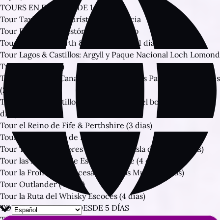
TOURS EN ESCOCIA DE 1-4 DÍAS
Tour Taxi Privado Turístico en Escocia
Tour Edimburgo Histórico caminando
Tour Fiordo de Forth & los Trossachs (1 día)
Tour Lagos & Castillos: Argyll y Paque Nacional Loch Lomond
Trossachs (2 días)
Tour Lago Ness, Canal de Caledonia y los Parques Nacionales
(2 días)
Tour Lagos & Castillos: Los Trossachs y el bosque de Tay (2
días)
Tour el Reino de Fife & Perthshire (3 dias)
Tour las Maravillas de Escocia (3 días)
Tour Todos los Sabores de Escocia & Isla de Skye (3 dias)
Tour las Maravillas de Escocia & Skye (4 días)
Tour la Frontera Escocesa: Entre los Muros (4 días)
Tour Outlander (4 días)
Tour la Ruta del Whisky Escocés (4 días)
TOURS EN ESCOCIA DESDE 5 DÍAS
Tour Todos los Sabores de Escocia & la Isla de Skye (5 días)