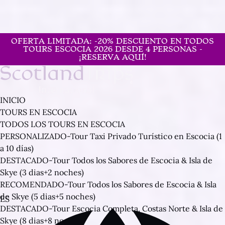
Open TOURS EN ESCOCIA Menu
Open TOURS EN ESCOCIA DE 1-4 DÍAS Menu
Open TOURS EN ESCOCIA DESDE 5 DÍAS Menu
Open TOURS TEMÁTICOS Menu
Open TOURS EN ESPAÑA Menu
Open OTROS DESTINOS Menu
Open LITUANIA Menu
Open LETONIA Menu
Open ESTONÍA Menu
Open ISLAS FEROE Menu
Open MÁS SERVICIOS Menu
Open More Menu
Saltar a la navegación principal
Saltar al contenido
Saltar al pie de página
OFERTA LIMITADA: -20% DESCUENTO EN TODOS
TOURS ESCOCIA 2026 DESDE 4 PERSONAS -
¡RESERVA AQUÍ!
INICIO
TOURS EN ESCOCIA
TODOS LOS TOURS EN ESCOCIA
PERSONALIZADO-Tour Taxi Privado Turístico en Escocia (1
a 10 días)
DESTACADO-Tour Todos los Sabores de Escocia & Isla de
Skye (3 dias+2 noches)
RECOMENDADO-Tour Todos los Sabores de Escocia & Isla
de Skye (5 dias+5 noches)
Selecciona
ES
DESTACADO-Tour Escocia Completa, Costas Norte & Isla de
tu
Skye (8 dias+8 noches)
idioma