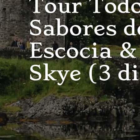
Tour Todo
Sabores d
Escocia & 
Skye (3 d