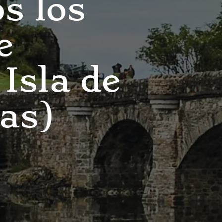
s los
e
Isla de
ias)