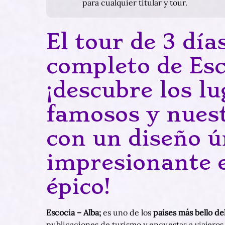
para cualquier titular y tour.
El tour de 3 dí
completo de Esc
¡descubre los l
famosos y nuest
con un diseño ú
impresionante e
épico!
Escocia – Alba;
es uno de los
países más bello d
publicaciones de turismo y encuestas a viajeros