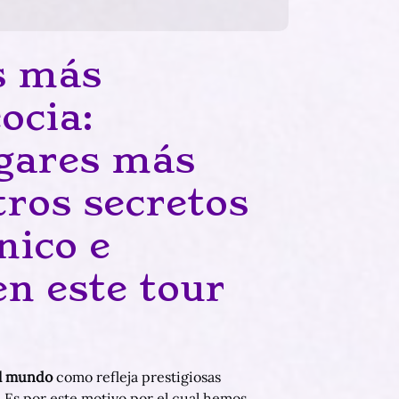
as más
ocia:
ugares más
ros secretos
nico e
n este tour
el mundo
como refleja prestigiosas
. Es por este motivo por el cual hemos