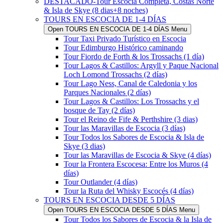
DESTACADO-Tour Escocia Completa, Costas Norte
& Isla de Skye (8 dias+8 noches)
TOURS EN ESCOCIA DE 1-4 DÍAS
Open TOURS EN ESCOCIA DE 1-4 DÍAS Menu
Tour Taxi Privado Turístico en Escocia
Tour Edimburgo Histórico caminando
Tour Fiordo de Forth & los Trossachs (1 día)
Tour Lagos & Castillos: Argyll y Paque Nacional
Loch Lomond Trossachs (2 días)
Tour Lago Ness, Canal de Caledonia y los
Parques Nacionales (2 días)
Tour Lagos & Castillos: Los Trossachs y el
bosque de Tay (2 días)
Tour el Reino de Fife & Perthshire (3 dias)
Tour las Maravillas de Escocia (3 días)
Tour Todos los Sabores de Escocia & Isla de
Skye (3 dias)
Tour las Maravillas de Escocia & Skye (4 días)
Tour la Frontera Escocesa: Entre los Muros (4
días)
Tour Outlander (4 días)
Tour la Ruta del Whisky Escocés (4 días)
TOURS EN ESCOCIA DESDE 5 DÍAS
Open TOURS EN ESCOCIA DESDE 5 DÍAS Menu
Tour Todos los Sabores de Escocia & la Isla de