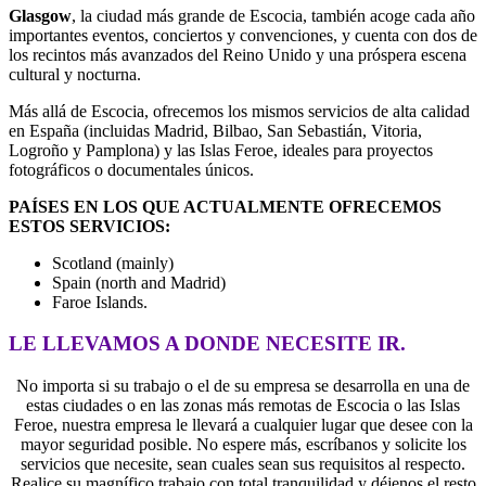
Glasgow
, la ciudad más grande de Escocia, también acoge cada año
importantes eventos, conciertos y convenciones, y cuenta con dos de
los recintos más avanzados del Reino Unido y una próspera escena
cultural y nocturna.
Más allá de Escocia, ofrecemos los mismos servicios de alta calidad
en España (incluidas Madrid, Bilbao, San Sebastián, Vitoria,
Logroño y Pamplona) y las Islas Feroe, ideales para proyectos
fotográficos o documentales únicos.
PAÍSES EN LOS QUE ACTUALMENTE OFRECEMOS
ESTOS SERVICIOS:
Scotland (mainly)
Spain (north and Madrid)
Faroe Islands.
LE LLEVAMOS A DONDE NECESITE IR.
No importa si su trabajo o el de su empresa se desarrolla en una de
estas ciudades o en las zonas más remotas de Escocia o las Islas
Feroe, nuestra empresa le llevará a cualquier lugar que desee con la
mayor seguridad posible. No espere más, escríbanos y solicite los
servicios que necesite, sean cuales sean sus requisitos al respecto.
Realice su magnífico trabajo con total tranquilidad y déjenos el resto