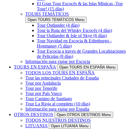
El Gran Tour Escocés & las Islas Místicas -Top
Tour! (15 días)
TOURS TEMÁTICOS
Open TOURS TEMÁTICOS Menu
Tour Outlander (4 días)
Tour la Ruta del Whisky Escocés (4 días)
Tour Outlander & Isle of Skye (6 días)
Tour Navidad en Escocia & Edimburgo -
Hogmanay (5 días)
Tour Escocia a traves de Grandes Localizaciones
de Peliculas (8 días)
Información para viajar por Escocia
TOURS EN ESPAÑA
Open TOURS EN ESPAÑA Menu
TODOS LOS TOURS EN ESPAÑA
Tour las principales Ciudades de España
Tour por Andalucía
Tour por Tenerife
Tour por País Vasco
Tour Camino de Santiago
Tour La Rioja al completo (10 días)
Información para viajar por España
OTROS DESTINOS
Open OTROS DESTINOS Menu
TODOS NUESTROS DESTINOS
LITUANIA
Open LITUANIA Menu