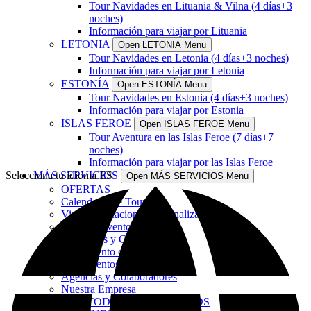
Tour Navidades en Lituania & Vilna (4 días+3
noches)
Información para viajar por Lituania
LETONIA
Open LETONIA Menu
Tour Navidades en Letonia (4 días+3 noches)
Información para viajar por Letonia
ESTONÍA
Open ESTONÍA Menu
Tour Navidades en Estonia (4 días+3 noches)
Información para viajar por Estonia
ISLAS FEROE
Open ISLAS FEROE Menu
Tour Aventura en las Islas Feroe (7 días+7
noches)
Información para viajar por las Islas Feroe
Selecciona tu idioma
MÁS SERVICIOS
ES
Open MÁS SERVICIOS Menu
OFERTAS
Calendario de Tours
Viajes y vacaciones personalizados
Bodas y Eventos
Reportajes y Conferencias
Alojamiento con encanto
Alojamientos habituales
Agencias y Colaboradores
Nuestra Empresa
VER TODOS LOS SERVICIOS