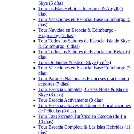
Skye (5 días)
Tour las Islas Hebridas Interiores & Argyll (5
días)
Tour Vacaciones en Escocia: Base Edimburgo (5
días)
Tour Navidad en Escocia & Edimburgo -
Hogmanay (5 días)
Tour Todos los Sabores de Escocia, Isla de Skye
& Edimburgo (6 días)
Tour Todos los Sabores de Escocia con Relax (6
días)
Tour Outlander & Isle of Skye (6 días)
Tour Vacaciones en Escocia: Base Edimburgo (7
días)
Tour Parques Nacionales Escoceses practicando
deportes (7 días)
Tour Escocia Completa, Costas Norte & Isla de
Skye (8 días)
Tour Escocia Activamente (8 días)
Tour Escocia a traves de Grandes Localizaciones
de Peliculas (8 días)
Tour Taxi Privado Turístico en Escocia (de 1 a
10 días)
Tour Escocia Completa & Las Islas Hebridas (11
días)